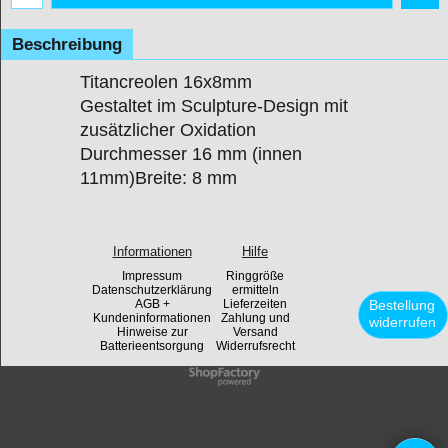
Beschreibung
Titancreolen 16x8mm
Gestaltet im Sculpture-Design mit
zusätzlicher Oxidation
Durchmesser 16 mm (innen
11mm)Breite: 8 mm
Informationen
Hilfe
Impressum
Ringgröße
Datenschutzerklärung
ermitteln
AGB +
Lieferzeiten
Bestellung
Kundeninformationen
Zahlung und
widerrufen
Hinweise zur
Versand
Batterieentsorgung
Widerrufsrecht
WebShop erstellt mit
ShopFactory Shop
Software.