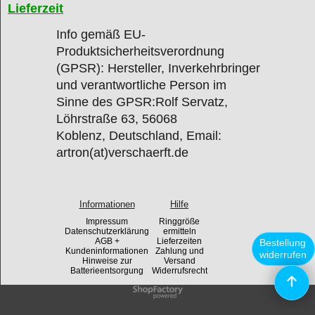
Lieferzeit
Info gemäß EU-
Produktsicherheitsverordnung
(GPSR): Hersteller, Inverkehrbringer
und verantwortliche Person im
Sinne des GPSR:Rolf Servatz,
Löhrstraße 63, 56068
Koblenz, Deutschland, Email:
artron(at)verschaerft.de
Informationen
Hilfe
Impressum
Ringgröße
Datenschutzerklärung
ermitteln
AGB +
Lieferzeiten
Bestellung
Kundeninformationen
Zahlung und
widerrufen
Hinweise zur
Versand
Batterieentsorgung
Widerrufsrecht
WebShop erstellt mit
ShopFactory Shop
Software.